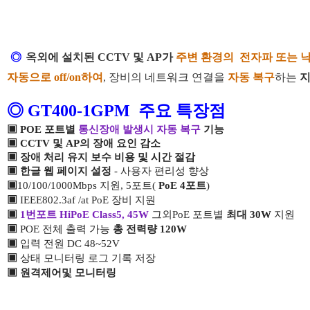
◎
옥외에 설치된
CCTV
및
AP
가
주
변 환경의
전자파 또는 
자동으로
off/on
하여
,
장비의 네트워크 연결을
자동 복구
하는
지
◎
GT400-1GPM
주요 특장점
▣
POE 포트별
통신장애 발생시 자동 복구
기능
▣ CCTV 및 AP의 장애 요인 감소
▣ 장애 처리
유지 보수 비용 및 시간 절감
▣
한글 웹 페이지 설정
- 사용자 편리성 향상
▣
10/100/1000Mbps 지원, 5포트(
PoE 4포트
)
▣
IEEE802.3af /at PoE 장비 지원
▣
1번포트 HiPoE Class5, 45W
그외
PoE
포트별
최대 30W
지원
▣
POE 전체 출력 가능
총 전력량 120W
▣
입력 전원
DC 48~52V
▣
상태 모니터링 로그 기록
저장
▣ 원격제어및 모니터링