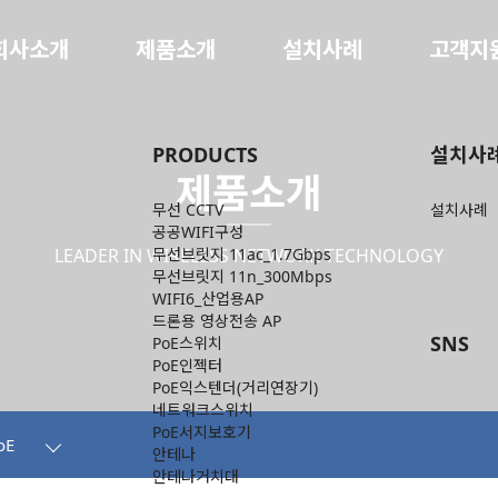
회사소개
제품소개
설치사례
고객지
PRODUCTS
설치사
제품소개
무선 CCTV
설치사례
공공WIFI구성
LEADER IN WIRELESS NETWORK TECHNOLOGY
무선브릿지 11ac_1.7Gbps
무선브릿지 11n_300Mbps
WIFI6_산업용AP
드론용 영상전송 AP
SNS
PoE스위치
PoE인젝터
PoE익스텐더(거리연장기)
네트워크스위치
PoE서지보호기
oE
안테나
안테나거치대