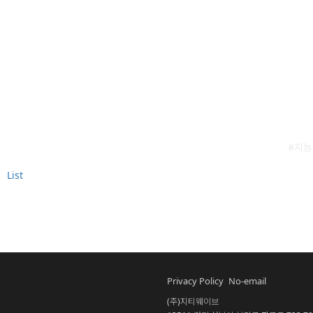
#지능
List
Privacy Policy
No-email
(주)지티웨이브