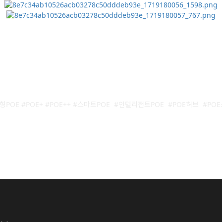
형POE #POE+ #POE++ #스마트POE #인텔리전트POE #POE허브 #PO