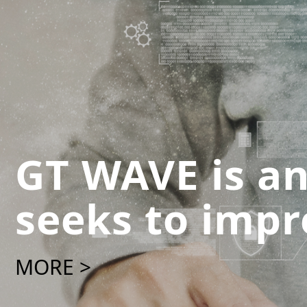
GT WAVE is a
seeks to imp
MORE >