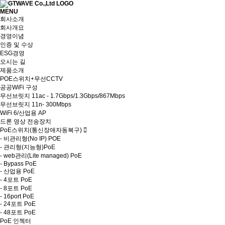
MENU
회사소개
회사개요
경영이념
인증 및 수상
ESG경영
오시는 길
제품소개
POE스위치+무선CCTV
공공WiFi 구성
무선브릿지 11ac - 1.7Gbps/1.3Gbps/867Mbps
무선브릿지 11n- 300Mbps
WiFi 6/산업용 AP
드론 영상 전송장치
PoE스위치(통신장애자동복구)
-
비관리형(No IP) POE
-
관리형(지능형)PoE
-
web관리(Lite managed) PoE
-
Bypass PoE
-
산업용 PoE
-
4포트 PoE
-
8포트 PoE
-
16port PoE
-
24포트 PoE
-
48포트 PoE
PoE 인젝터