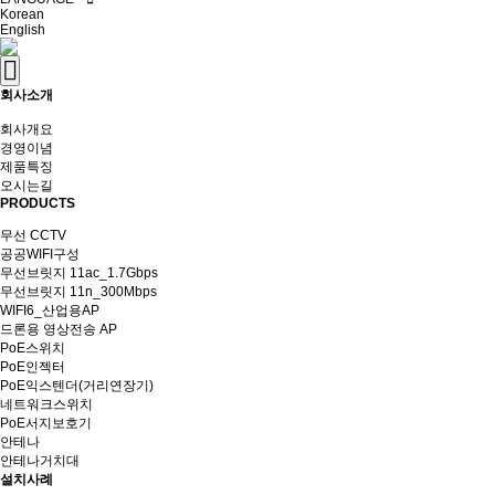
Korean
English
회사소개
회사개요
경영이념
제품특징
오시는길
PRODUCTS
무선 CCTV
공공WIFI구성
무선브릿지 11ac_1.7Gbps
무선브릿지 11n_300Mbps
WIFI6_산업용AP
드론용 영상전송 AP
PoE스위치
PoE인젝터
PoE익스텐더(거리연장기)
네트워크스위치
PoE서지보호기
안테나
안테나거치대
설치사례