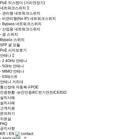
PoE 익스텐더 (거리연장기)
네트워크스위치
-
관리형 네트워크스위치
-
비관리형(No IP) 네트워크스위치
-
Bypass 네트워크스위치
-
산업용 네트워크스위치
-
광 스위치
Bypass 스위치
SFP 광 모듈
PoE 서지보호기
안테나
-
2.4GHz 안테나
-
5GHz 안테나
-
MIMO 안테나
-
03테스트
안테나 거치대
통신장애 자동복구POE
인증현황 -보안인증/KC전기안전/CE/ISO
설치사례
설치사례
고객지원
문의하기
자료실
FAQ
공지사항
KR
ㅣ
EN
contact
LANGUAGE