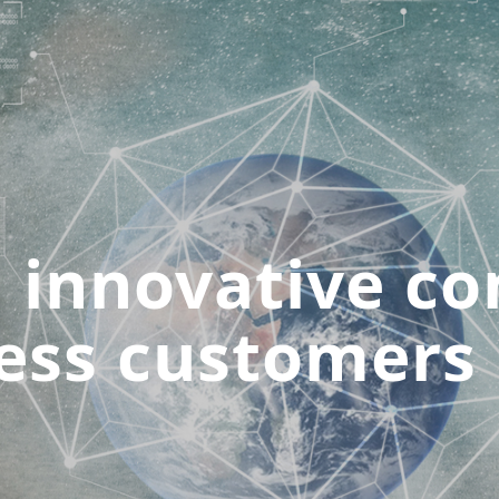
n innovative c
ress customers