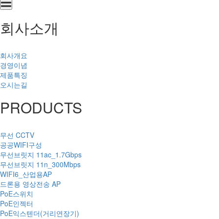
회사소개
회사개요
경영이념
제품특징
오시는길
PRODUCTS
무선 CCTV
공공WIFI구성
무선브릿지 11ac_1.7Gbps
무선브릿지 11n_300Mbps
WIFI6_산업용AP
드론용 영상전송 AP
PoE스위치
PoE인젝터
PoE익스텐더(거리연장기)