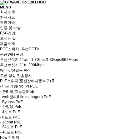
MENU
회사소개
회사개요
경영이념
인증 및 수상
ESG경영
오시는 길
제품소개
POE스위치+무선CCTV
공공WiFi 구성
무선브릿지 11ac - 1.7Gbps/1.3Gbps/867Mbps
무선브릿지 11n- 300Mbps
WiFi 6/산업용 AP
드론 영상 전송장치
PoE스위치(통신장애자동복구)
-
비관리형(No IP) POE
-
관리형(지능형)PoE
-
web관리(Lite managed) PoE
-
Bypass PoE
-
산업용 PoE
-
4포트 PoE
-
8포트 PoE
-
16port PoE
-
24포트 PoE
-
48포트 PoE
PoE 인젝터