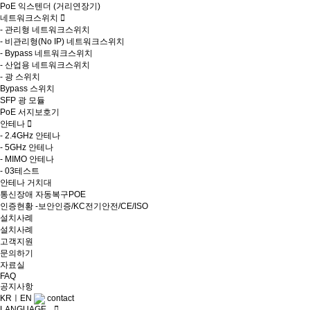
PoE 익스텐더 (거리연장기)
네트워크스위치
-
관리형 네트워크스위치
-
비관리형(No IP) 네트워크스위치
-
Bypass 네트워크스위치
-
산업용 네트워크스위치
-
광 스위치
Bypass 스위치
SFP 광 모듈
PoE 서지보호기
안테나
-
2.4GHz 안테나
-
5GHz 안테나
-
MIMO 안테나
-
03테스트
안테나 거치대
통신장애 자동복구POE
인증현황 -보안인증/KC전기안전/CE/ISO
설치사례
설치사례
고객지원
문의하기
자료실
FAQ
공지사항
KR
ㅣ
EN
contact
LANGUAGE