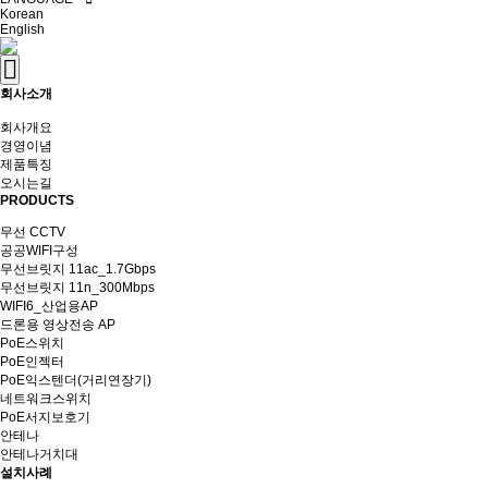
Korean
English
회사소개
회사개요
경영이념
제품특징
오시는길
PRODUCTS
무선 CCTV
공공WIFI구성
무선브릿지 11ac_1.7Gbps
무선브릿지 11n_300Mbps
WIFI6_산업용AP
드론용 영상전송 AP
PoE스위치
PoE인젝터
PoE익스텐더(거리연장기)
네트워크스위치
PoE서지보호기
안테나
안테나거치대
설치사례