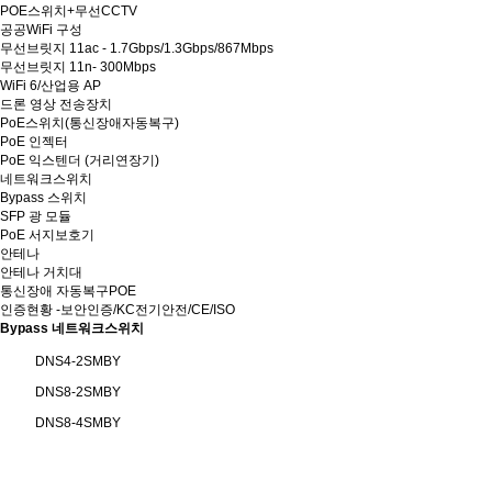
POE스위치+무선CCTV
공공WiFi 구성
무선브릿지 11ac - 1.7Gbps/1.3Gbps/867Mbps
무선브릿지 11n- 300Mbps
WiFi 6/산업용 AP
드론 영상 전송장치
PoE스위치(통신장애자동복구)
PoE 인젝터
PoE 익스텐더 (거리연장기)
네트워크스위치
Bypass 스위치
SFP 광 모듈
PoE 서지보호기
안테나
안테나 거치대
통신장애 자동복구POE
인증현황 -보안인증/KC전기안전/CE/ISO
Bypass 네트워크스위치
DNS4-2SMBY
DNS8-2SMBY
DNS8-4SMBY