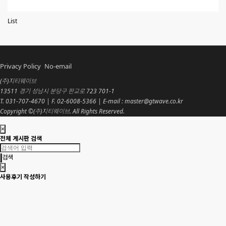
List
Privacy Policy
No-email
(주)지티웨이브
13511 경기 성남시 분당구 판교로 723 701-1
T. 031-707-4670 | F. 02-6008-5366 | E-mail : master@gtwave.co.kr
Copyright ©(주)지티웨이브. All Rights Reserved.
×
전체 게시판 검색
검색
×
사용후기 작성하기