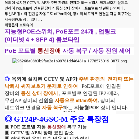
옥외에 설치된 CCTV 및 AP가 주변 환경의 전자파 또는 낙뢰시 써지보호기 문제로
인하여 PoE포트에 연결된 장비의 통신 상태 장애시 , 포트별로 연결된 IP카메라,
무선AP 장비의 전원을 자동으로 off/on하여, 장비의 네트워크 연결을 자동 복구하는
지능형POE 장비 입니다.
제품문의
브로슈어
지능형POE스위치, PoE포트 24개 , 업링크
(이더넷 4 + SFP 4) 콤보타입
PoE 포트별
통신장애
자동 복구 / 자동 전원 제어
방문해 주셔서 감사합니다.
SEARCH
◎
옥외에 설치된
CCTV
및
AP
가
주
변 환경의
전자파 또는
낙뢰시 써지보호기 문제로 인하여
PoE
포트에 연결된
장비의
통신 상태 장애시
,
포트별로
연결된 IP카메라,
Close
무선AP
장비의 전원을
자동으로
off/on
하여
,
장비의
네트워크 연결을
자동 복구
하는
지능형POE
장비 입니다
.
Close
◎
GT24P-4GSC-M
주요 특장점
▣
POE 포트별 자동
통신장애
복구 기능
▣ CCTV 및 AP의 장애 요인 감소
▣ 장애 처리
유지 보수 비용 및 시간 절감