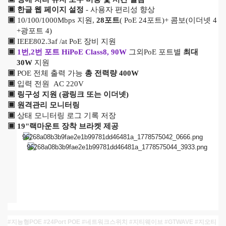
▣
한글 웹 페이지 설정
- 사용자 편리성 향상
▣
10/100/1000Mbps 지원,
28포트
(
PoE 24포트)+ 콤보(이더넷 4
+광포트 4
)
▣
IEEE802.3af /at PoE 장비 지원
▣
1번,2번 포트 HiPoE Class8, 90W
그외
PoE
포트별
최대
30W
지원
▣
POE 전체 출력 가능
총 전력량 400W
▣
입력 전원 AC 220V
▣ 링구성 지원 (광링크 또는 이더넷)
▣ 원격관리 모니터링
▣
상태 모니터링 로그 기록
저장
▣ 19"랙마운트 장착 브라켓 제공
#지능형POE #24Port POE #네트워크스위치 #지티웨이브 #GTWAVE #지오티